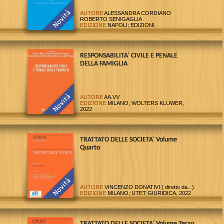
AUTORE
ALESSANDRA CORDIANO
ROBERTO SENIGAGLIA
EDIZIONE
NAPOLI; EDIZIONI
SCIENTIFICHE, 2022
RESPONSABILITA' CIVILE E PENALE
DELLA FAMIGLIA
AUTORE
AA.VV
EDIZIONE
MILANO; WOLTERS KLUWER,
2022
TRATTATO DELLE SOCIETA' Volume
Quarto
AUTORE
VINCENZO DONATIVI ( diretto da...)
EDIZIONE
MILANO; UTET GIURIDICA, 2022
TRATTATO DELLE SOCIETA' Volume Terzo